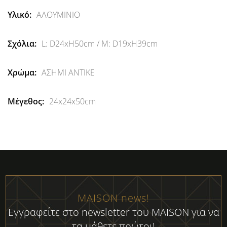
Περισσότερες
ΑΛΟΥΜΙΝΙΟ
Πληροφορίες
L: D24xH50cm / M: D19xH39cm
ΑΣΗΜΙ ΑΝΤΙΚΕ
24x24x50cm
MAISON news!
Εγγραφείτε στο newsletter του MAISON για να
τα μάθετε πρώτοι!