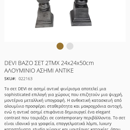
Μετάβαση
DEVI ΒΑΖΟ ΣΕΤ 2ΤΜΧ 24x24x50cm
στην
ΑΛΟΥΜΙΝΙΟ ΑΣΗΜΙ ΑΝΤΙΚΕ
αρχή
SKU
022163
της
συλλογής
Το σετ DEVI σε ασημί αντικέ φινίρισμα αποτελεί μια
εικόνων
sophisticated επιλογή για χώρους που επιζητούν μια ψυχρή,
μοντέρνα μεταλλική υπογραφή. Η ανθεκτική κατασκευή από
αλουμίνιο προσφέρει σταθερότητα και μακροχρόνια αντοχή,
ενώ η αντικέ ασημί επιφάνεια δημιουργεί ένα elegant
contrast που ταιριάζει σε contemporary περιβάλλοντα. Το σετ
είναι ιδανικό για γραφεία, επαγγελματικά λόμπι, luxury
καταστήματα, studio χώρους και μοντέρνες κατοικίες, όπου