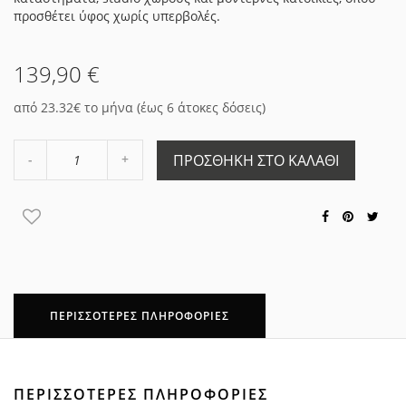
προσθέτει ύφος χωρίς υπερβολές.
139,90 €
από 23.32€ το μήνα (έως 6 άτοκες δόσεις)
Αύξηση
ΠΡΟΣΘΉΚΗ ΣΤΟ ΚΑΛΆΘΙ
Μείωση
ποσότητας
ποσότητας
κατά
κατά
1
1
ΠΕΡΙΣΣΌΤΕΡΕΣ ΠΛΗΡΟΦΟΡΊΕΣ
ΠΕΡΙΣΣΌΤΕΡΕΣ ΠΛΗΡΟΦΟΡΊΕΣ