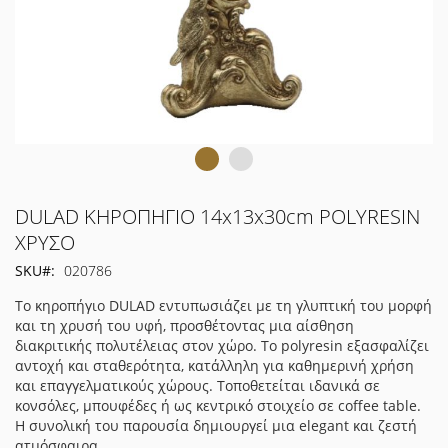
Μετάβαση
DULAD ΚΗΡΟΠΗΓΙΟ 14x13x30cm POLYRESIN
στην
ΧΡΥΣΟ
αρχή
SKU
020786
της
συλλογής
Το κηροπήγιο DULAD εντυπωσιάζει με τη γλυπτική του μορφή
εικόνων
και τη χρυσή του υφή, προσθέτοντας μια αίσθηση
διακριτικής πολυτέλειας στον χώρο. Το polyresin εξασφαλίζει
αντοχή και σταθερότητα, κατάλληλη για καθημερινή χρήση
και επαγγελματικούς χώρους. Τοποθετείται ιδανικά σε
κονσόλες, μπουφέδες ή ως κεντρικό στοιχείο σε coffee table.
Η συνολική του παρουσία δημιουργεί μια elegant και ζεστή
ατμόσφαιρα.