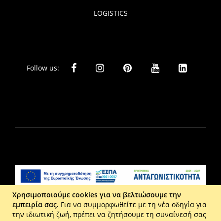
LOGISTICS
Follow us:
Χρησιμοποιούμε cookies για να βελτιώσουμε την
εμπειρία σας.
Για να συμμορφωθείτε με τη νέα οδηγία για
Liberta Ε.Π.Ε. - Τ: 2610 201 800 - Ε: eshop@maison.gr -
την ιδιωτική ζωή, πρέπει να ζητήσουμε τη συναίνεσή σας
Γ.Ε.ΜΗ : 036110316000