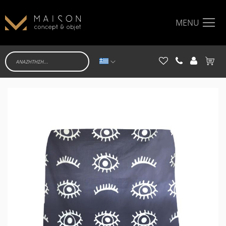
MENU
Γλώσσα
Το κα
Μετάβαση
στο
τέλος
της
συλλογής
εικόνων