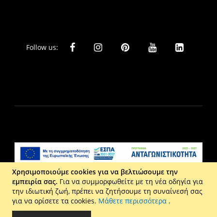
Follow us:
Χρησιμοποιούμε cookies για να βελτιώσουμε την
εμπειρία σας.
Για να συμμορφωθείτε με τη νέα οδηγία για
Liberta Ε.Π.Ε. - Τ: 2610 201 800 - Ε: eshop@maison.gr -
την ιδιωτική ζωή, πρέπει να ζητήσουμε τη συναίνεσή σας
Γ.Ε.ΜΗ : 036110316000
για να ορίσετε τα cookies.
Μάθετε περισσότερα
.
Copyright © 2026 Maison. All rights reserved.