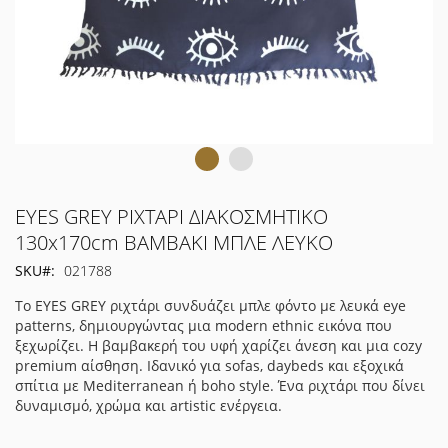
Μετάβαση
EYES GREY ΡΙΧΤΑΡΙ ΔΙΑΚΟΣΜΗΤΙΚΟ
στην
130x170cm ΒΑΜΒΑΚΙ ΜΠΛΕ ΛΕΥΚΟ
αρχή
SKU
021788
της
συλλογής
Το EYES GREY ριχτάρι συνδυάζει μπλε φόντο με λευκά eye
εικόνων
patterns, δημιουργώντας μια modern ethnic εικόνα που
ξεχωρίζει. Η βαμβακερή του υφή χαρίζει άνεση και μια cozy
premium αίσθηση. Ιδανικό για sofas, daybeds και εξοχικά
σπίτια με Mediterranean ή boho style. Ένα ριχτάρι που δίνει
δυναμισμό, χρώμα και artistic ενέργεια.