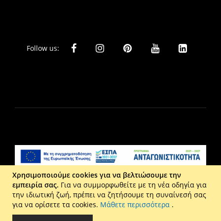
Follow us:
Χρησιμοποιούμε cookies για να βελτιώσουμε την
εμπειρία σας.
Για να συμμορφωθείτε με τη νέα οδηγία για
Liberta Ε.Π.Ε. - Τ: 2610 201 800 - Ε: eshop@maison.gr -
την ιδιωτική ζωή, πρέπει να ζητήσουμε τη συναίνεσή σας
Γ.Ε.ΜΗ : 036110316000
για να ορίσετε τα cookies.
Μάθετε περισσότερα
.
Copyright © 2026 Maison. All rights reserved.