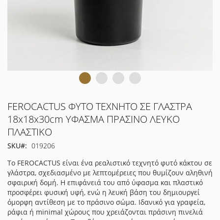
Μετάβαση
FEROCACTUS ΦΥΤΟ ΤΕΧΝΗΤΟ ΣΕ ΓΛΑΣΤΡΑ
στην
18x18x30cm ΥΦΑΣΜΑ ΠΡΑΣΙΝΟ ΛΕΥΚΟ
αρχή
ΠΛΑΣΤΙΚΟ
της
συλλογής
SKU
019206
εικόνων
Το FEROCACTUS είναι ένα ρεαλιστικό τεχνητό φυτό κάκτου σε
γλάστρα, σχεδιασμένο με λεπτομέρειες που θυμίζουν αληθινή
σφαιρική δομή. Η επιφάνειά του από ύφασμα και πλαστικό
προσφέρει φυσική υφή, ενώ η λευκή βάση του δημιουργεί
όμορφη αντίθεση με το πράσινο σώμα. Ιδανικό για γραφεία,
ράφια ή minimal χώρους που χρειάζονται πράσινη πινελιά