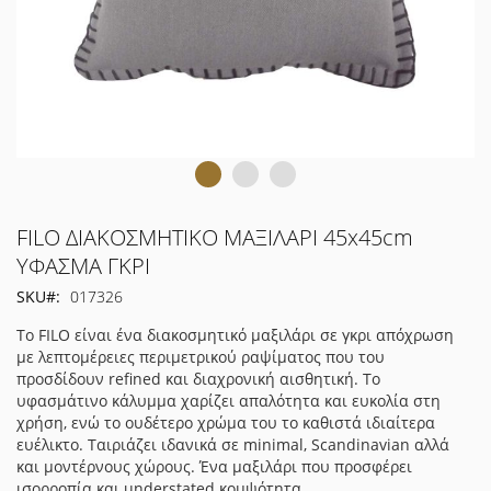
Μετάβαση
FILO ΔΙΑΚΟΣΜΗΤΙΚΟ ΜΑΞΙΛΑΡΙ 45x45cm
στην
ΥΦΑΣΜΑ ΓΚΡΙ
αρχή
SKU
017326
της
συλλογής
Το FILO είναι ένα διακοσμητικό μαξιλάρι σε γκρι απόχρωση
εικόνων
με λεπτομέρειες περιμετρικού ραψίματος που του
προσδίδουν refined και διαχρονική αισθητική. Το
υφασμάτινο κάλυμμα χαρίζει απαλότητα και ευκολία στη
χρήση, ενώ το ουδέτερο χρώμα του το καθιστά ιδιαίτερα
ευέλικτο. Ταιριάζει ιδανικά σε minimal, Scandinavian αλλά
και μοντέρνους χώρους. Ένα μαξιλάρι που προσφέρει
ισορροπία και understated κομψότητα.