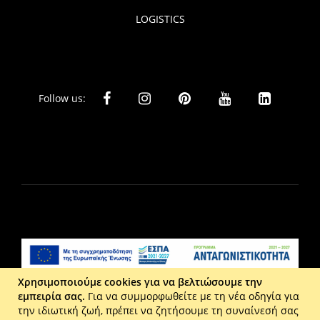
LOGISTICS
Follow us:
Χρησιμοποιούμε cookies για να βελτιώσουμε την
εμπειρία σας.
Για να συμμορφωθείτε με τη νέα οδηγία για
Liberta Ε.Π.Ε. - Τ: 2610 201 800 - Ε: eshop@maison.gr -
την ιδιωτική ζωή, πρέπει να ζητήσουμε τη συναίνεσή σας
Γ.Ε.ΜΗ : 036110316000