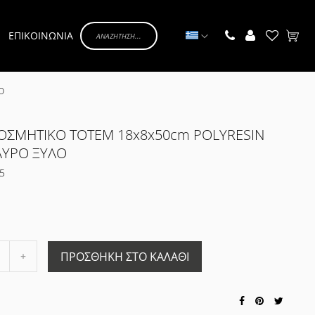
Γλώσσα
ΕΠΙΚΟΙΝΩΝΙΑ
Το κα
Ο
ΚΟΣΜΗΤΙΚΟ TOTEM 18x8x50cm POLYRESIN
ΑΥΡΟ ΞΥΛΟ
5
Αύξηση
ΠΡΟΣΘΉΚΗ ΣΤΟ ΚΑΛΆΘΙ
ποσότητας
ς
κατά
1