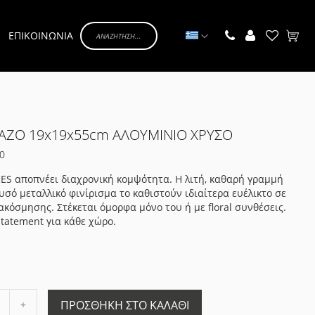
Γλώσσα
ΕΠΙΚΟΙΝΩΝΙΑ
Το κα
ΑΖΟ 19x19x55cm ΑΛΟΥΜΙΝΙΟ ΧΡΥΣΟ
0
ES αποπνέει διαχρονική κομψότητα. Η λιτή, καθαρή γραμμή
ρυσό μεταλλικό φινίρισμα το καθιστούν ιδιαίτερα ευέλικτο σε
ιακόσμησης. Στέκεται όμορφα μόνο του ή με floral συνθέσεις.
statement για κάθε χώρο.
Αύξηση
ΠΡΟΣΘΉΚΗ ΣΤΟ ΚΑΛΆΘΙ