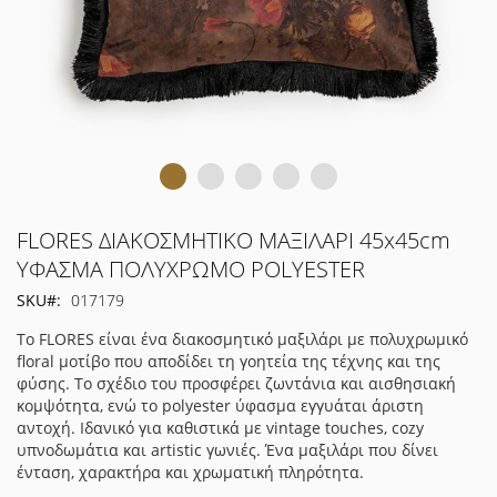
Μετάβαση
FLORES ΔΙΑΚΟΣΜΗΤΙΚΟ ΜΑΞΙΛΑΡΙ 45x45cm
στην
ΥΦΑΣΜΑ ΠΟΛΥΧΡΩΜΟ POLYESTER
αρχή
SKU
017179
της
συλλογής
Το FLORES είναι ένα διακοσμητικό μαξιλάρι με πολυχρωμικό
εικόνων
floral μοτίβο που αποδίδει τη γοητεία της τέχνης και της
φύσης. Το σχέδιο του προσφέρει ζωντάνια και αισθησιακή
κομψότητα, ενώ το polyester ύφασμα εγγυάται άριστη
αντοχή. Ιδανικό για καθιστικά με vintage touches, cozy
υπνοδωμάτια και artistic γωνιές. Ένα μαξιλάρι που δίνει
ένταση, χαρακτήρα και χρωματική πληρότητα.