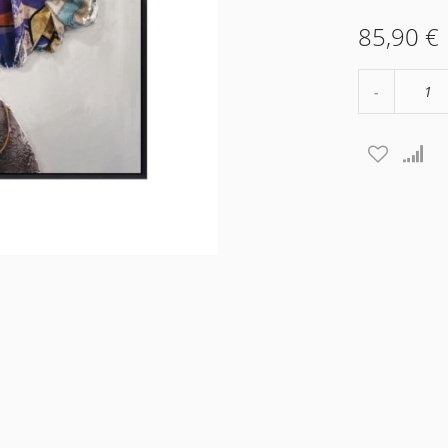
85,90 €
Μείωση
ποσότητα
κατά
1