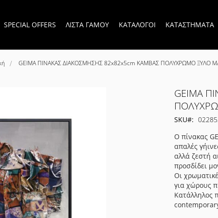
SPECIAL OFFERS
ΛΙΣΤΑ ΓΑΜΟΥ
ΚΑΤΑΛΟΓΟΙ
ΚΑΤΑΣΤΗΜΑΤΑ
κή
GEIMA ΠΙΝΑΚΑΣ ΔΙΑΚΟΣΜΗΣΗΣ 82x82x5cm ΚΑΜΒΑΣ ΠΟΛΥΧΡΩΜΟ ΞΥΛΟ Μ
GEIMA Π
ΠΟΛΥΧΡΩ
SKU
02285
Ο πίνακας GE
απαλές γήινε
αλλά ζεστή α
προσδίδει μο
Οι χρωματικέ
για χώρους π
Κατάλληλος π
contemporar