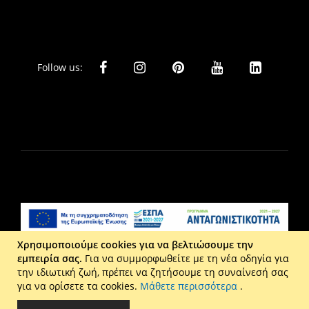
Follow us:
Χρησιμοποιούμε cookies για να βελτιώσουμε την
εμπειρία σας.
Για να συμμορφωθείτε με τη νέα οδηγία για
Liberta Ε.Π.Ε. - Τ: 2610 201 800 - Ε: eshop@maison.gr -
την ιδιωτική ζωή, πρέπει να ζητήσουμε τη συναίνεσή σας
Γ.Ε.ΜΗ : 036110316000
για να ορίσετε τα cookies.
Μάθετε περισσότερα
.
Copyright © 2026 Maison. All rights reserved.