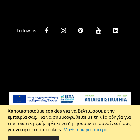
Follow us:
Χρησιμοποιούμε cookies για να βελτιώσουμε την
εμπειρία σας.
Για να συμμορφωθείτε με τη νέα οδηγία για
Liberta Ε.Π.Ε. - Τ: 2610 201 800 - Ε: eshop@maison.gr -
την ιδιωτική ζωή, πρέπει να ζητήσουμε τη συναίνεσή σας
Γ.Ε.ΜΗ : 036110316000
για να ορίσετε τα cookies.
Μάθετε περισσότερα
.
Copyright © 2026 Maison. All rights reserved.