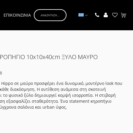
Γλώσσα
ΕΠΙΚΟΙΝΩΝΙΑ
Το κα
ΗΡΟΠΗΓΙΟ 10x10x40cm ΞΥΛΟ ΜΑΥΡΟ
8
 Hippo σε μαύρο προσφέρει ένα δυναμικό, μοντέρνο look που
 κάθε διακόσμηση. Η αντίθεση ανάμεσα στη σκοτεινή
 το φυσικό ξύλο δημιουργεί κομψή ισορροπία. Η στιβαρή
ση εξασφαλίζει σταθερότητα. Ένα statement κηροπήγιο
σύγχρονα σαλόνια και urban ύφος.