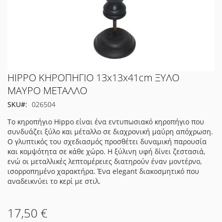
Μετάβαση
HIPPO ΚΗΡΟΠΗΓΙΟ 13x13x41cm ΞΥΛΟ
στην
ΜΑΥΡΟ ΜΕΤΑΛΛΟ
αρχή
SKU
026504
της
συλλογής
Το κηροπήγιο Hippo είναι ένα εντυπωσιακό κηροπήγιο που
εικόνων
συνδυάζει ξύλο και μέταλλο σε διαχρονική μαύρη απόχρωση.
Ο γλυπτικός του σχεδιασμός προσθέτει δυναμική παρουσία
και κομψότητα σε κάθε χώρο. Η ξύλινη υφή δίνει ζεστασιά,
ενώ οι μεταλλικές λεπτομέρειες διατηρούν έναν μοντέρνο,
ισορροπημένο χαρακτήρα. Ένα elegant διακοσμητικό που
αναδεικνύει το κερί με στιλ.
17,50 €