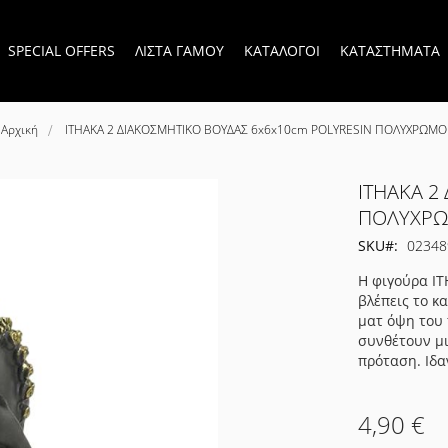
SPECIAL OFFERS
ΛΙΣΤΑ ΓΑΜΟΥ
ΚΑΤΑΛΟΓΟΙ
ΚΑΤΑΣΤΗΜΑΤΑ
Αρχική
ITHAKA 2 ΔΙΑΚΟΣΜΗΤΙΚΟ ΒΟΥΔΑΣ 6x6x10cm POLYRESIN ΠΟΛΥΧΡΩΜΟ
ITHAKA 2
ΠΟΛΥΧΡ
SKU
02348
Η φιγούρα IT
βλέπεις το κ
ματ όψη του
συνθέτουν μ
πρόταση. Ιδα
4,90 €