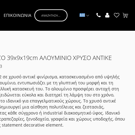
Γλώσσα
ΕΠΙΚΟΙΝΩΝΙΑ
Το κα
ΖΟ 39x9x19cm ΑΛΟΥΜΙΝΙΟ ΧΡΥΣΟ ΑΝΤΙΚΕ
3
2 σε χρυσό αντικέ φινίρισμα, κατασκευασμένο από υψηλής
ουμίνιο, εντυπωσιάζει με τη γλυπτική του μορφή και τη
λλική κατασκευή του. Το αλουμίνιο προσφέρει αντοχή στη
ξειδώνεται εύκολα και διατηρεί τη λάμψη του στο χρόνο,
το ιδανικό για επαγγελματικούς χώρους. Το χρυσό αντικέ
ημιουργεί μια αίσθηση πολυτέλειας και ζεστασιάς,
ας κάθε σύγχρονο ή industrial διακοσμητικό ύφος. Ιδανικό
 τραπεζαρίες, ξενοδοχεία, γραφεία και χώρους υποδοχής, όπου
ς statement decorative element.