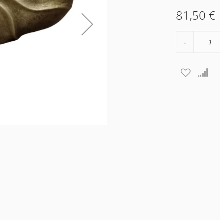
81,50 €
Μείωση
ποσότητα
κατά
1