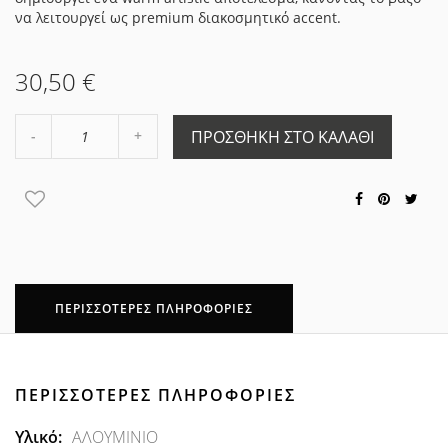
να λειτουργεί ως premium διακοσμητικό accent.
30,50 €
Αύξηση
ΠΡΟΣΘΉΚΗ ΣΤΟ ΚΑΛΆΘΙ
Μείωση
ποσότητας
ποσότητας
κατά
κατά
1
1
ΠΕΡΙΣΣΌΤΕΡΕΣ ΠΛΗΡΟΦΟΡΊΕΣ
ΠΕΡΙΣΣΌΤΕΡΕΣ ΠΛΗΡΟΦΟΡΊΕΣ
Περισσότερες
ΑΛΟΥΜΙΝΙΟ