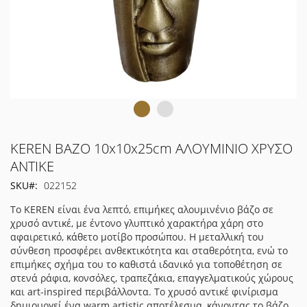
Μετάβαση
KEREN ΒΑΖΟ 10x10x25cm ΑΛΟΥΜΙΝΙΟ ΧΡΥΣΟ
στην
ΑΝΤΙΚΕ
αρχή
SKU
022152
της
συλλογής
Το KEREN είναι ένα λεπτό, επιμήκες αλουμινένιο βάζο σε
εικόνων
χρυσό αντικέ, με έντονο γλυπτικό χαρακτήρα χάρη στο
αφαιρετικό, κάθετο μοτίβο προσώπου. Η μεταλλική του
σύνθεση προσφέρει ανθεκτικότητα και σταθερότητα, ενώ το
επιμήκες σχήμα του το καθιστά ιδανικό για τοποθέτηση σε
στενά ράφια, κονσόλες, τραπεζάκια, επαγγελματικούς χώρους
και art-inspired περιβάλλοντα. Το χρυσό αντικέ φινίρισμα
δημιουργεί ένα warm artistic αποτέλεσμα, κάνοντας το βάζο