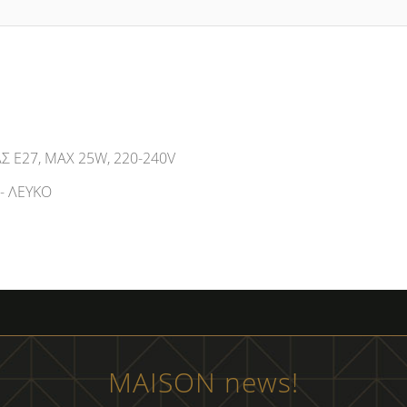
 E27, MAX 25W, 220-240V
 - ΛΕΥΚΟ
MAISON news!