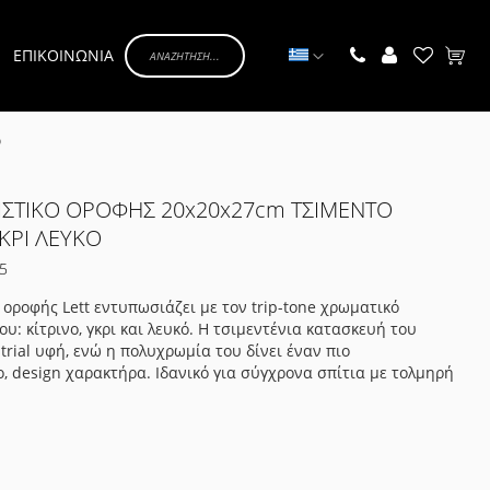
Γλώσσα
ΕΠΙΚΟΙΝΩΝΙΑ
Το κα
Ο
ΙΣΤΙΚΟ ΟΡΟΦΗΣ 20x20x27cm ΤΣΙΜΕΝΤΟ
ΓΚΡΙ ΛΕΥΚΟ
5
 οροφής Lett εντυπωσιάζει με τον trip-tone χρωματικό
υ: κίτρινο, γκρι και λευκό. Η τσιμεντένια κατασκευή του
strial υφή, ενώ η πολυχρωμία του δίνει έναν πιο
ο, design χαρακτήρα. Ιδανικό για σύγχρονα σπίτια με τολμηρή