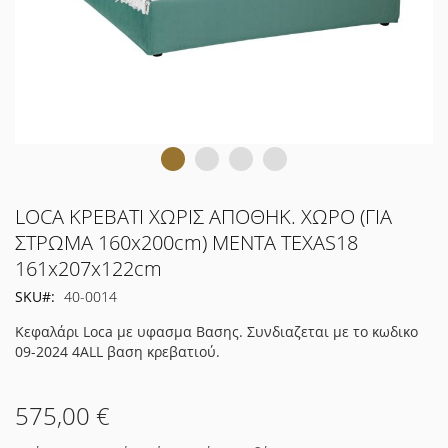
Μετάβαση
LOCA ΚΡΕΒΑΤΙ ΧΩΡΙΣ ΑΠΟΘΗΚ. ΧΩΡΟ (ΓΙΑ
στην
ΣΤΡΩΜΑ 160x200cm) ΜΕΝΤΑ TEXAS18
αρχή
161x207x122cm
της
συλλογής
SKU
40-0014
εικόνων
Κεφαλάρι Loca με υφασμα Βασης. Συνδιαζεται με το κωδικο
09-2024 4ALL βαση κρεβατιού.
575,00 €