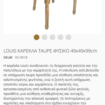
Μετάβαση
LOUIS ΚΑΡΕΚΛΑ TAUPE ΦΥΣΙΚΟ 49x49x99cm
στην
SKU
03-0918
αρχή
της
Η καρέκλα Louis αναδεικνύει τη διαχρονική γοητεία και την
συλλογής
πολυτέλεια με την κομψότητά της. Η επένδυση από βελούδο
εικόνων
σε απόχρωση taupe προσδίδει μια αίσθηση απαλότητας και
εκλεπτυσμένης φινέτσας, ενώ η ζεστή αυτή απόχρωση
αποπνέει κύρος και κομψότητα. Ο σκελετός της,
κατασκευασμένος από ανθεκτικό φυσικό ξύλο φτελιάς,
προσθέτει μια αίσθηση σταθερότητας και αντοχής,
διατηρώντας την κλασική ομορφιά. Οι λεπτομέρειες με
καμπύλες και σκαλίσματα στο σχέδιο ενισχύουν την