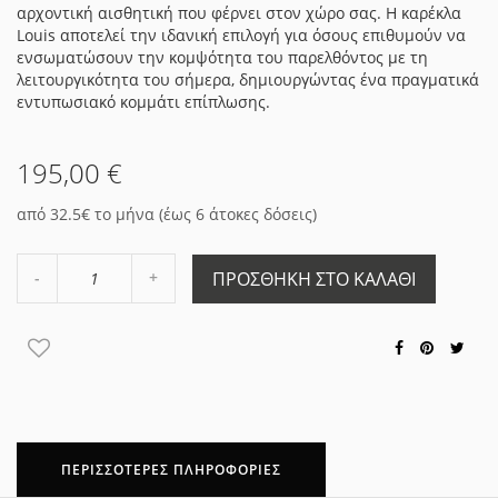
αρχοντική αισθητική που φέρνει στον χώρο σας. Η καρέκλα
Louis αποτελεί την ιδανική επιλογή για όσους επιθυμούν να
ενσωματώσουν την κομψότητα του παρελθόντος με τη
λειτουργικότητα του σήμερα, δημιουργώντας ένα πραγματικά
εντυπωσιακό κομμάτι επίπλωσης.
195,00 €
από 32.5€ το μήνα (έως 6 άτοκες δόσεις)
Αύξηση
ΠΡΟΣΘΉΚΗ ΣΤΟ ΚΑΛΆΘΙ
Μείωση
ποσότητας
ποσότητας
κατά
κατά
1
1
ΠΕΡΙΣΣΌΤΕΡΕΣ ΠΛΗΡΟΦΟΡΊΕΣ