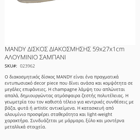
Μετάβαση
MANDY ΔΙΣΚΟΣ ΔΙΑΚΟΣΜΗΣΗΣ 59x27x1cm
στην
ΑΛΟΥΜΙΝΙΟ ΣΑΜΠΑΝΙ
αρχή
SKU
023962
της
συλλογής
Ο διακοσμητικός δίσκος MANDY είναι ένα πραγματικά
εικόνων
εντυπωσιακό decor piece που δίνει ανάσα και κομψότητα σε
μεγάλες επιφάνειες. Η champagne λάμψη του απλώνεται
απαλά, δημιουργώντας ατμόσφαιρα ζεστής πολυτέλειας. Η
γεωμετρία του τον καθιστά τέλειο για κεντρικές συνθέσεις με
βάζα, φυτά ή artistic αντικείμενα. Η κατασκευή από
αλουμίνιο προσφέρει σταθερότητα και light-weight
χαρακτήρα. Συνδυάζεται με μάρμαρο, ξύλο και μοντέρνα
μεταλλικά στοιχεία.