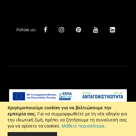
Follow us:
Χρησιμοποιούμε cookies για να βελτιώσουμε την
εμπειρία σας.
Για να συμμορφωθείτε με τη νέα οδηγία για
Liberta Ε.Π.Ε. - Τ: 2610 201 800 - Ε: eshop@maison.gr -
την ιδιωτική ζωή, πρέπει να ζητήσουμε τη συναίνεσή σας
Γ.Ε.ΜΗ : 036110316000
για να ορίσετε τα cookies.
Μάθετε περισσότερα
.
Copyright © 2026 Maison. All rights reserved.