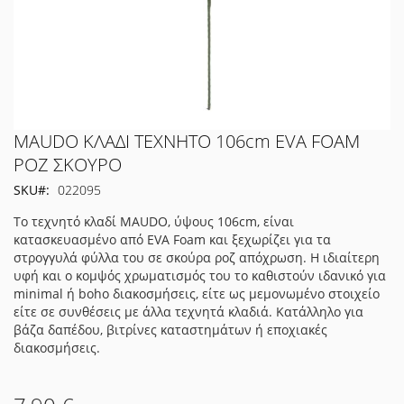
Μετάβαση
MAUDO ΚΛΑΔΙ ΤΕΧΝΗΤΟ 106cm EVA FOAM
στην
ΡΟΖ ΣΚΟΥΡΟ
αρχή
SKU
022095
της
συλλογής
Το τεχνητό κλαδί MAUDO, ύψους 106cm, είναι
εικόνων
κατασκευασμένο από EVA Foam και ξεχωρίζει για τα
στρογγυλά φύλλα του σε σκούρα ροζ απόχρωση. Η ιδιαίτερη
υφή και ο κομψός χρωματισμός του το καθιστούν ιδανικό για
minimal ή boho διακοσμήσεις, είτε ως μεμονωμένο στοιχείο
είτε σε συνθέσεις με άλλα τεχνητά κλαδιά. Κατάλληλο για
βάζα δαπέδου, βιτρίνες καταστημάτων ή εποχιακές
διακοσμήσεις.