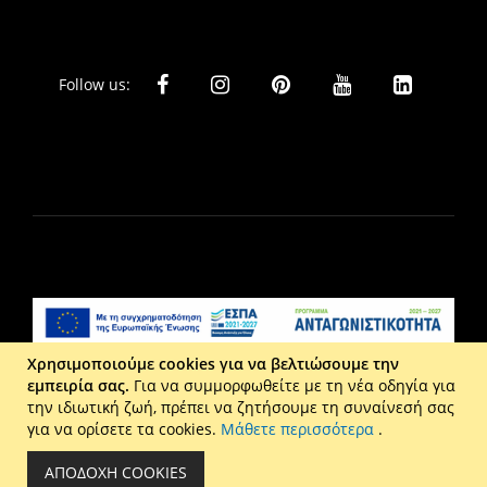
Follow us:
Χρησιμοποιούμε cookies για να βελτιώσουμε την
εμπειρία σας.
Για να συμμορφωθείτε με τη νέα οδηγία για
Liberta Ε.Π.Ε. - Τ: 2610 201 800 - Ε: eshop@maison.gr -
την ιδιωτική ζωή, πρέπει να ζητήσουμε τη συναίνεσή σας
Γ.Ε.ΜΗ : 036110316000
για να ορίσετε τα cookies.
Μάθετε περισσότερα
.
Copyright © 2026 Maison. All rights reserved.
ΑΠΟΔΟΧΉ COOKIES