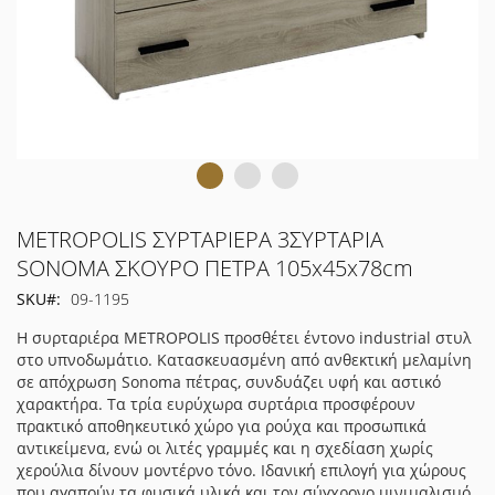
Μετάβαση
METROPOLIS ΣΥΡΤΑΡΙΕΡΑ 3ΣΥΡΤΑΡΙΑ
στην
SONOMA ΣΚΟΥΡΟ ΠΕΤΡΑ 105x45x78cm
αρχή
SKU
09-1195
της
συλλογής
Η συρταριέρα METROPOLIS προσθέτει έντονο industrial στυλ
εικόνων
στο υπνοδωμάτιο. Κατασκευασμένη από ανθεκτική μελαμίνη
σε απόχρωση Sonoma πέτρας, συνδυάζει υφή και αστικό
χαρακτήρα. Τα τρία ευρύχωρα συρτάρια προσφέρουν
πρακτικό αποθηκευτικό χώρο για ρούχα και προσωπικά
αντικείμενα, ενώ οι λιτές γραμμές και η σχεδίαση χωρίς
χερούλια δίνουν μοντέρνο τόνο. Ιδανική επιλογή για χώρους
που αγαπούν τα φυσικά υλικά και τον σύγχρονο μινιμαλισμό.