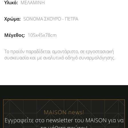
Περισσότερες
ΜΕΛΑΜΙΝΗ
Πληροφορίες
SONOMA ΣΚΟΥΡΟ - ΠΕΤΡΑ
105x45x78cm
Το προϊόν παραδίδεται αμοντάριστο, σε εργοστασιακή
συσκευασία και με αναλυτικό οδηγό συναρμολόγησης.
MAISON news!
Εγγραφείτε στο newsletter του MAISON για να