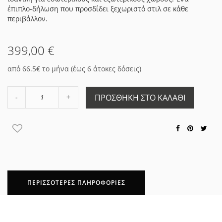
έπιπλο-δήλωση που προσδίδει ξεχωριστό στιλ σε κάθε
περιβάλλον.
399,00 €
από 66.5€ το μήνα (έως 6 άτοκες δόσεις)
Αύξηση
ΠΡΟΣΘΉΚΗ ΣΤΟ ΚΑΛΆΘΙ
Μείωση
ποσότητας
ποσότητας
κατά
κατά
1
1
ΠΕΡΙΣΣΌΤΕΡΕΣ ΠΛΗΡΟΦΟΡΊΕΣ