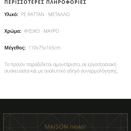
ΠΕΡΙΣΣΌΤΕΡΕΣ ΠΛΗΡΟΦΟΡΊΕΣ
Περισσότερες
PE RATTAN - ΜΕΤΑΛΛΟ
Πληροφορίες
ΦΥΣΙΚΟ - ΜΑΥΡΟ
110x75x165cm
Το προϊόν παραδίδεται αμοντάριστο, σε εργοστασιακή
συσκευασία και με αναλυτικό οδηγό συναρμολόγησης.
MAISON news!