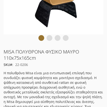
Μετάβαση
MISA ΠΟΛΥΘΡΟΝΑ ΦΥΣΙΚΟ ΜΑΥΡΟ
στην
110x75x165cm
αρχή
SKU
22-0206
της
συλλογής
Η πολυθρόνα Misa είναι μια εντυπωσιακή επιλογή που
εικόνων
συνδυάζει φυσική κομψότητα και μοντέρνο σχεδιασμό. Η
ψάθινη κατασκευή από συνθετικό rattan σε φυσική
απόχρωση προσφέρει διαχρονική αισθητική, ενώ ο
ανθεκτικός μεταλλικός σκελετός εξασφαλίζει σταθερότητα και
αντοχή. Με τον μοναδικό της σχεδιασμό και την ψηλή πλάτη,
η Misa δημιουργεί μια αίσθηση πολυτέλειας και άνεσης,
ιδανική για εσωτερικούς και εξωτερικούς χώρους. Ένα