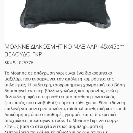
Μετάβαση
MOANNE ΔΙΑΚΟΣΜΗΤΙΚΟ ΜΑΞΙΛΑΡΙ 45x45cm
στην
ΒΕΛΟΥΔΟ ΓΚΡΙ
αρχή
SKU
025376
της
συλλογής
Το Moanne σε απόχρωση γκρι είναι ένα διακοσμητικό
εικόνων
μαξιλάρι που ενσαρκώνει την απόλυτη κομψότητα της
απλότητας. Η ουδέτερη, ισορροπημένη χρωματική του βάση
δημιουργεί ένα περιβάλλον γαλήνης και αρμονίας, ενώ η
βελούδινη υφή του προσθέτει μια αίσθηση πολυτελούς
ζεστασιάς που αναβαθμίζει άμεσα κάθε χώρο. Είναι ιδανική
επιλογή για μοντέρνα σαλόνια, minimal αισθητική και scandi
διακόσμηση, όπου οι καθαρές γραμμές και οι διακριτικές
αποχρώσεις πρωταγωνιστούν. Το Moanne Γκρι λειτουργεί
είτε ως βασικό στοιχείο είτε ως συμπληρωματική
λεπτομέρεια που δένει το σύνολο ενός δωματίου με