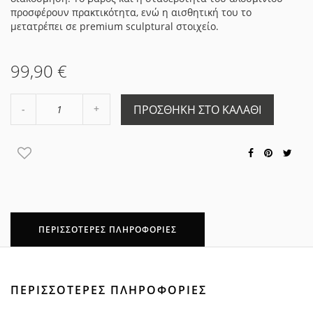
προσφέρουν πρακτικότητα, ενώ η αισθητική του το
μετατρέπει σε premium sculptural στοιχείο.
99,90 €
Αύξηση
ΠΡΟΣΘΉΚΗ ΣΤΟ ΚΑΛΆΘΙ
Μείωση
ποσότητας
ποσότητας
κατά
κατά
1
1
ΠΕΡΙΣΣΌΤΕΡΕΣ ΠΛΗΡΟΦΟΡΊΕΣ
ΠΕΡΙΣΣΌΤΕΡΕΣ ΠΛΗΡΟΦΟΡΊΕΣ