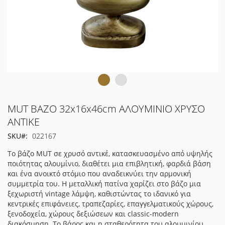
Μετάβαση
MUT ΒΑΖΟ 32x16x46cm ΑΛΟΥΜΙΝΙΟ ΧΡΥΣΟ
στην
ΑΝΤΙΚΕ
αρχή
SKU
022167
της
συλλογής
Το βάζο MUT σε χρυσό αντικέ, κατασκευασμένο από υψηλής
εικόνων
ποιότητας αλουμίνιο, διαθέτει μια επιβλητική, φαρδιά βάση
και ένα ανοικτό στόμιο που αναδεικνύει την αρμονική
συμμετρία του. Η μεταλλική πατίνα χαρίζει στο βάζο μια
ξεχωριστή vintage λάμψη, καθιστώντας το ιδανικό για
κεντρικές επιφάνειες, τραπεζαρίες, επαγγελματικούς χώρους,
ξενοδοχεία, χώρους δεξιώσεων και classic-modern
διακόσμηση. Το βάρος και η σταθερότητα του αλουμινίου