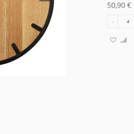
50,90 €
Μείωση
ποσότητα
κατά
4