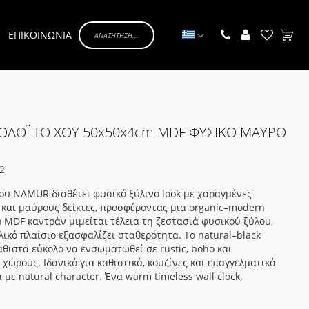
Γλώσσα
ΕΠΙΚΟΙΝΩΝΙΑ
Το κα
ΛΟΪ ΤΟΙΧΟΥ 50x50x4cm MDF ΦΥΣΙΚΟ ΜΑΥΡΟ
2
χου NAMUR διαθέτει φυσικό ξύλινο look με χαραγμένες
 και μαύρους δείκτες, προσφέροντας μια organic–modern
ο MDF καντράν μιμείται τέλεια τη ζεστασιά φυσικού ξύλου,
λικό πλαίσιο εξασφαλίζει σταθερότητα. Το natural–black
καθιστά εύκολο να ενσωματωθεί σε rustic, boho και
 χώρους. Ιδανικό για καθιστικά, κουζίνες και επαγγελματικά
με natural character. Ένα warm timeless wall clock.