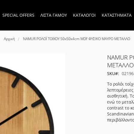
SPECIAL OFFERS
ΛΙΣΤΑ ΓΑΜΟΥ
ΚΑΤΑΛΟΓΟΙ
ΚΑΤΑΣΤΗΜΑΤΑ
Αρχική
NAMUR ΡΟΛΟΪ ΤΟΙΧΟΥ 50x50x4cm MDF ΦΥΣΙΚΟ ΜΑΥΡΟ ΜΕΤΑΛΛΟ
NAMUR ΡΟ
ΜΕΤΑΛΛΟ
SKU
02196
Το ρολόι τοί
λεπτομέρειες
αισθητική. Τ
ενώ το μεταλ
contrast το 
Scandinavian
περιβάλλοντα 