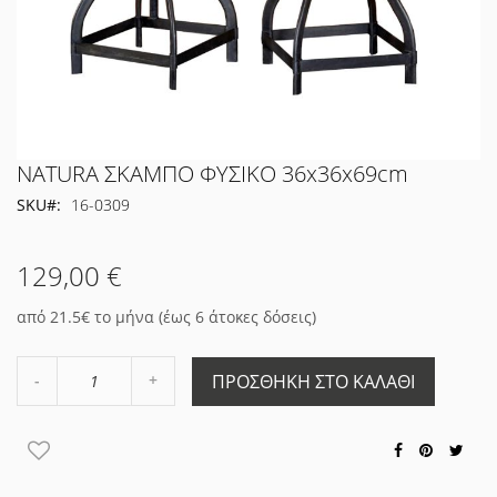
Μετάβαση
NATURA ΣΚΑΜΠΟ ΦΥΣΙΚΟ 36x36x69cm
στην
SKU
16-0309
αρχή
της
συλλογής
129,00 €
εικόνων
από 21.5€ το μήνα (έως 6 άτοκες δόσεις)
Αύξηση
ΠΡΟΣΘΉΚΗ ΣΤΟ ΚΑΛΆΘΙ
Μείωση
ποσότητας
ποσότητας
κατά
κατά
1
1