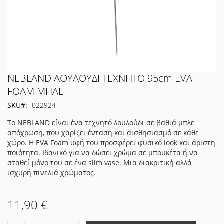
Μετάβαση
NEBLAND ΛΟΥΛΟΥΔΙ ΤΕΧΝΗΤΟ 95cm EVA
στην
FOAM ΜΠΛΕ
αρχή
SKU
022924
της
συλλογής
Το NEBLAND είναι ένα τεχνητό λουλούδι σε βαθιά μπλε
εικόνων
απόχρωση, που χαρίζει ένταση και αισθησιασμό σε κάθε
χώρο. Η EVA Foam υφή του προσφέρει φυσικό look και άριστη
ποιότητα. Ιδανικό για να δώσει χρώμα σε μπουκέτα ή να
σταθεί μόνο του σε ένα slim vase. Μια διακριτική αλλά
ισχυρή πινελιά χρώματος.
11,90 €