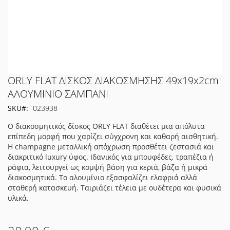
Μετάβαση
ORLY FLAT ΔΙΣΚΟΣ ΔΙΑΚΟΣΜΗΣΗΣ 49x19x2cm
στην
ΑΛΟΥΜΙΝΙΟ ΣΑΜΠΑΝΙ
αρχή
SKU
023938
της
συλλογής
Ο διακοσμητικός δίσκος ORLY FLAT διαθέτει μια απόλυτα
εικόνων
επίπεδη μορφή που χαρίζει σύγχρονη και καθαρή αισθητική.
Η champagne μεταλλική απόχρωση προσθέτει ζεστασιά και
διακριτικό luxury ύφος. Ιδανικός για μπουφέδες, τραπέζια ή
ράφια, λειτουργεί ως κομψή βάση για κεριά, βάζα ή μικρά
διακοσμητικά. Το αλουμίνιο εξασφαλίζει ελαφριά αλλά
σταθερή κατασκευή. Ταιριάζει τέλεια με ουδέτερα και φυσικά
υλικά.