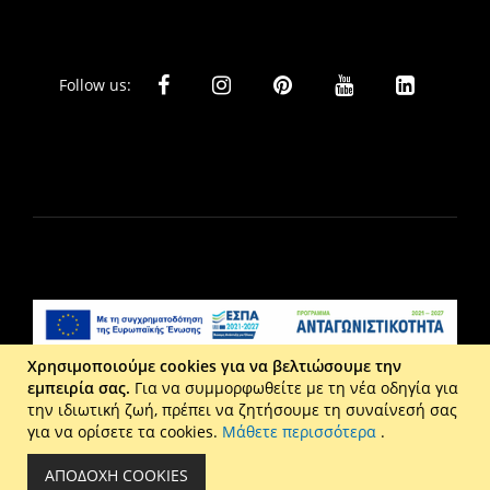
Follow us:
Χρησιμοποιούμε cookies για να βελτιώσουμε την
εμπειρία σας.
Για να συμμορφωθείτε με τη νέα οδηγία για
Liberta Ε.Π.Ε. - Τ: 2610 201 800 - Ε: eshop@maison.gr -
την ιδιωτική ζωή, πρέπει να ζητήσουμε τη συναίνεσή σας
Γ.Ε.ΜΗ : 036110316000
για να ορίσετε τα cookies.
Μάθετε περισσότερα
.
Copyright © 2026 Maison. All rights reserved.
ΑΠΟΔΟΧΉ COOKIES