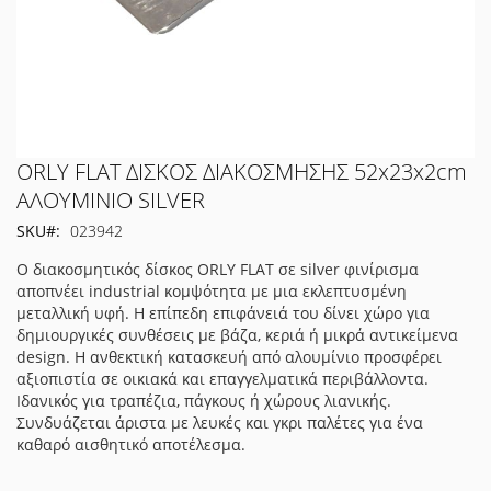
Μετάβαση
ORLY FLAT ΔΙΣΚΟΣ ΔΙΑΚΟΣΜΗΣΗΣ 52x23x2cm
στην
ΑΛΟΥΜΙΝΙΟ SILVER
αρχή
SKU
023942
της
συλλογής
Ο διακοσμητικός δίσκος ORLY FLAT σε silver φινίρισμα
εικόνων
αποπνέει industrial κομψότητα με μια εκλεπτυσμένη
μεταλλική υφή. Η επίπεδη επιφάνειά του δίνει χώρο για
δημιουργικές συνθέσεις με βάζα, κεριά ή μικρά αντικείμενα
design. Η ανθεκτική κατασκευή από αλουμίνιο προσφέρει
αξιοπιστία σε οικιακά και επαγγελματικά περιβάλλοντα.
Ιδανικός για τραπέζια, πάγκους ή χώρους λιανικής.
Συνδυάζεται άριστα με λευκές και γκρι παλέτες για ένα
καθαρό αισθητικό αποτέλεσμα.