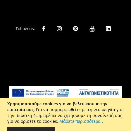
Follow us:
Χρησιμοποιούμε cookies για να βελτιώσουμε την
εμπειρία σας.
Για να συμμορφωθείτε με τη νέα οδηγία για
Liberta Ε.Π.Ε. - Τ: 2610 201 800 - Ε: eshop@maison.gr -
την ιδιωτική ζωή, πρέπει να ζητήσουμε τη συναίνεσή σας
Γ.Ε.ΜΗ : 036110316000
για να ορίσετε τα cookies.
Μάθετε περισσότερα
.
Copyright © 2026 Maison. All rights reserved.