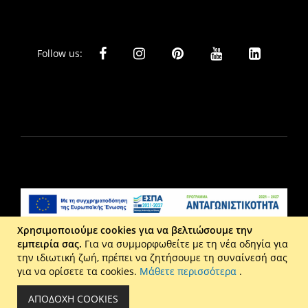
Follow us:
Χρησιμοποιούμε cookies για να βελτιώσουμε την
εμπειρία σας.
Για να συμμορφωθείτε με τη νέα οδηγία για
Liberta Ε.Π.Ε. - Τ: 2610 201 800 - Ε: eshop@maison.gr -
την ιδιωτική ζωή, πρέπει να ζητήσουμε τη συναίνεσή σας
Γ.Ε.ΜΗ : 036110316000
για να ορίσετε τα cookies.
Μάθετε περισσότερα
.
Copyright © 2026 Maison. All rights reserved.
ΑΠΟΔΟΧΉ COOKIES