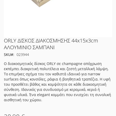
Μετάβαση
ORLY ΔΙΣΚΟΣ ΔΙΑΚΟΣΜΗΣΗΣ 44x15x3cm
στην
ΑΛΟΥΜΙΝΙΟ ΣΑΜΠΑΝΙ
αρχή
SKU
023944
της
συλλογής
Ο διακοσμητικός δίσκος ORLY σε champagne απόχρωση
εικόνων
εκπέμπει διακριτική πολυτέλεια και ζεστή μεταλλική λάμψη.
Το επιμήκες σχήμα του τον καθιστά ιδανικό για narrow
surfaces όπως κονσόλες, ράφια ή βοηθητικά τραπέζια. Η υφή
του προσθέτει βάθος και κομψότητα σε κάθε διακοσμητική
σύνθεση. Ιδανικός για συνδυασμό με κεραμικά, κεριά ή
φυσικά υλικά. Ένα elegant κομμάτι που ενισχύει τη συνολική
αισθητική του χώρου.