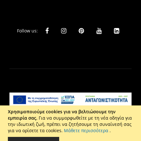
Follow us:
Χρησιμοποιούμε cookies για να βελτιώσουμε την
εμπειρία σας.
Για να συμμορφωθείτε με τη νέα οδηγία για
Liberta Ε.Π.Ε. - Τ: 2610 201 800 - Ε: eshop@maison.gr -
την ιδιωτική ζωή, πρέπει να ζητήσουμε τη συναίνεσή σας
Γ.Ε.ΜΗ : 036110316000
για να ορίσετε τα cookies.
Μάθετε περισσότερα
.
Copyright © 2026 Maison. All rights reserved.