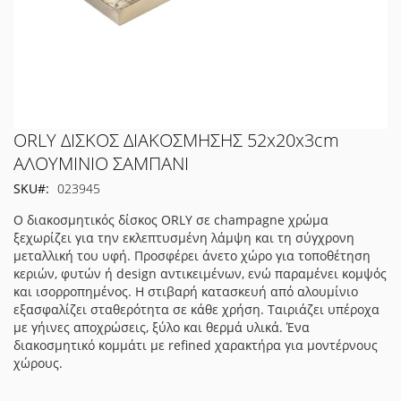
Μετάβαση
ORLY ΔΙΣΚΟΣ ΔΙΑΚΟΣΜΗΣΗΣ 52x20x3cm
στην
ΑΛΟΥΜΙΝΙΟ ΣΑΜΠΑΝΙ
αρχή
SKU
023945
της
συλλογής
Ο διακοσμητικός δίσκος ORLY σε champagne χρώμα
εικόνων
ξεχωρίζει για την εκλεπτυσμένη λάμψη και τη σύγχρονη
μεταλλική του υφή. Προσφέρει άνετο χώρο για τοποθέτηση
κεριών, φυτών ή design αντικειμένων, ενώ παραμένει κομψός
και ισορροπημένος. Η στιβαρή κατασκευή από αλουμίνιο
εξασφαλίζει σταθερότητα σε κάθε χρήση. Ταιριάζει υπέροχα
με γήινες αποχρώσεις, ξύλο και θερμά υλικά. Ένα
διακοσμητικό κομμάτι με refined χαρακτήρα για μοντέρνους
χώρους.