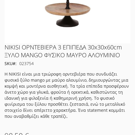
Μετάβαση
NIKISI ΟΡΝΤΕΒΙΕΡΑ 3 ΕΠΙΠΕΔΑ 30x30x60cm
στην
ΞΥΛΟ MANGO ΦΥΣΙΚΟ ΜΑΥΡΟ ΑΛΟΥΜΙΝΙΟ
αρχή
SKU
023754
της
συλλογής
Η NIKISI είναι μια τριώροφη ορντεβιέρα που συνδυάζει
εικόνων
φυσικό ξύλο mango με μαύρο αλουμίνιο, δημιουργώντας μια
κομψή και μοντέρνα αισθητική. Τα τρία επίπεδα προσφέρουν
άνετο χώρο για γλυκά, φρούτα ή ορεκτικά, καθιστώντας τη
ιδανική για φιλοξενία ή καθημερινή χρήση. Το φυσικό
φινίρισμα του ξύλου προσθέτει ζεστασιά, ενώ το μεταλλικό
στοιχείο δίνει απέριττο χαρακτήρα. Ένα statement κομμάτι
που αναβαθμίζει κάθε τραπέζι.