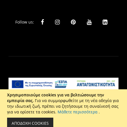
Follow us:
Χρησιμοποιούμε cookies για να βελτιώσουμε την
εμπειρία σας.
Για να συμμορφωθείτε με τη νέα οδηγία για
Liberta Ε.Π.Ε. - Τ: 2610 201 800 - Ε: eshop@maison.gr -
την ιδιωτική ζωή, πρέπει να ζητήσουμε τη συναίνεσή σας
Γ.Ε.ΜΗ : 036110316000
για να ορίσετε τα cookies.
Μάθετε περισσότερα
.
Copyright © 2026 Maison. All rights reserved.
ΑΠΟΔΟΧΉ COOKIES