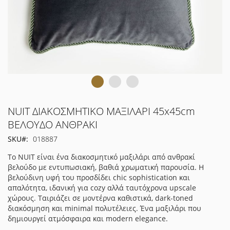
Μετάβαση
NUIT ΔΙΑΚΟΣΜΗΤΙΚΟ ΜΑΞΙΛΑΡΙ 45x45cm
στην
ΒΕΛΟΥΔΟ ΑΝΘΡΑΚΙ
αρχή
SKU
018887
της
συλλογής
Το NUIT είναι ένα διακοσμητικό μαξιλάρι από ανθρακί
εικόνων
βελούδο με εντυπωσιακή, βαθιά χρωματική παρουσία. Η
βελούδινη υφή του προσδίδει chic sophistication και
απαλότητα, ιδανική για cozy αλλά ταυτόχρονα upscale
χώρους. Ταιριάζει σε μοντέρνα καθιστικά, dark-toned
διακόσμηση και minimal πολυτέλειες. Ένα μαξιλάρι που
δημιουργεί ατμόσφαιρα και modern elegance.