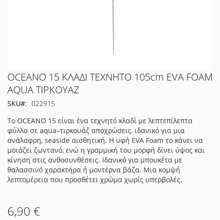
Μετάβαση
OCEANO 15 ΚΛΑΔΙ ΤΕΧΝΗΤΟ 105cm EVA FOAM
στην
AQUA ΤΙΡΚΟΥΑΖ
αρχή
SKU
022915
της
συλλογής
Το OCEANO 15 είναι ένα τεχνητό κλαδί με λεπτεπίλεπτα
εικόνων
φύλλα σε aqua–τιρκουάζ αποχρώσεις, ιδανικό για μια
ανάλαφρη, seaside αισθητική. Η υφή EVA Foam το κάνει να
μοιάζει ζωντανό, ενώ η γραμμική του μορφή δίνει ύψος και
κίνηση στις ανθοσυνθέσεις. Ιδανικό για μπουκέτα με
θαλασσινό χαρακτήρα ή μοντέρνα βάζα. Μια κομψή
λεπτομέρεια που προσθέτει χρώμα χωρίς υπερβολές.
6,90 €