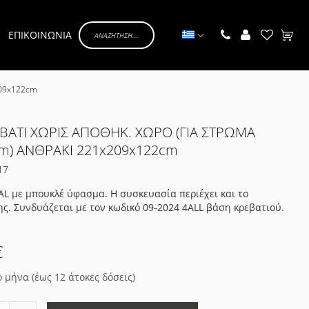
Γλώσσα
ΕΠΙΚΟΙΝΩΝΙΑ
Το κα
209x122cm
ΒΑΤΙ ΧΩΡΙΣ ΑΠΟΘΗΚ. ΧΩΡΟ (ΓΙΑ ΣΤΡΩΜΑ
m) ΑΝΘΡΑΚΙ 221x209x122cm
17
L με μπουκλέ ύφασμα. Η συσκευασία περιέχει και το
. Συνδυάζεται με τον κωδικό 09-2024 4ALL βάση κρεβατιού.
€
ο μήνα (έως 12 άτοκες δόσεις)