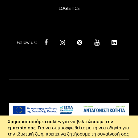
LOGISTICS
Follow us:
Χρησιμοποιούμε cookies για να βελτιώσουμε την
εμπειρία σας.
Για να συμμορφωθείτε με τη νέα οδηγία για
Liberta Ε.Π.Ε. - Τ: 2610 201 800 - Ε: eshop@maison.gr -
την ιδιωτική ζωή, πρέπει να ζητήσουμε τη συναίνεσή σας
Γ.Ε.ΜΗ : 036110316000