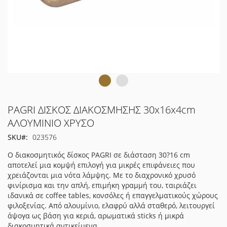
Μετάβαση
PAGRI ΔΙΣΚΟΣ ΔΙΑΚΟΣΜΗΣΗΣ 30x16x4cm
στην
ΑΛΟΥΜΙΝΙΟ ΧΡΥΣΟ
αρχή
SKU
023576
της
συλλογής
Ο διακοσμητικός δίσκος PAGRI σε διάσταση 30?16 cm
εικόνων
αποτελεί μια κομψή επιλογή για μικρές επιφάνειες που
χρειάζονται μια νότα λάμψης. Με το διαχρονικό χρυσό
φινίρισμα και την απλή, επιμήκη γραμμή του, ταιριάζει
ιδανικά σε coffee tables, κονσόλες ή επαγγελματικούς χώρους
φιλοξενίας. Από αλουμίνιο, ελαφρύ αλλά σταθερό, λειτουργεί
άψογα ως βάση για κεριά, αρωματικά sticks ή μικρά
διακοσμητικά αντικείμενα.