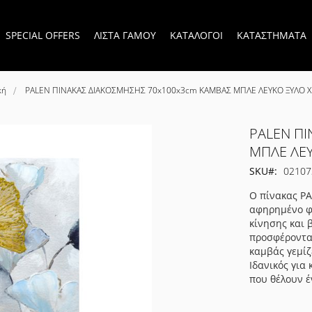
SPECIAL OFFERS
ΛΙΣΤΑ ΓΑΜΟΥ
ΚΑΤΑΛΟΓΟΙ
ΚΑΤΑΣΤΗΜΑΤΑ
κή
PALEN ΠΙΝΑΚΑΣ ΔΙΑΚΟΣΜΗΣΗΣ 70x100x3cm ΚΑΜΒΑΣ ΜΠΛΕ ΛΕΥΚΟ ΞΥΛΟ 
PALEN Π
ΜΠΛΕ ΛΕ
SKU
02107
Ο πίνακας P
αφηρημένο φ
κίνησης και 
προσφέροντας
καμβάς γεμίζ
Ιδανικός για
που θέλουν έ