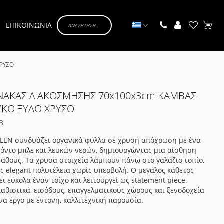
Γλώσσα
ΕΠΙΚΟΙΝΩΝΙΑ
Το κα
ΧΡΥΣΟ
ΙΝΑΚΑΣ ΔΙΑΚΟΣΜΗΣΗΣ 70x100x3cm ΚΑΜΒΑΣ
ΥΚΟ ΞΥΛΟ ΧΡΥΣΟ
3
ALEN συνδυάζει οργανικά φύλλα σε χρυσή απόχρωση με ένα
όντο μπλε και λευκών νερών, δημιουργώντας μια αίσθηση
βάθους. Τα χρυσά στοιχεία λάμπουν πάνω στο γαλάζιο τοπίο,
 elegant πολυτέλεια χωρίς υπερβολή. Ο μεγάλος κάθετος
ει εύκολα έναν τοίχο και λειτουργεί ως statement piece.
 καθιστικά, εισόδους, επαγγελματικούς χώρους και ξενοδοχεία
να έργο με έντονη, καλλιτεχνική παρουσία.