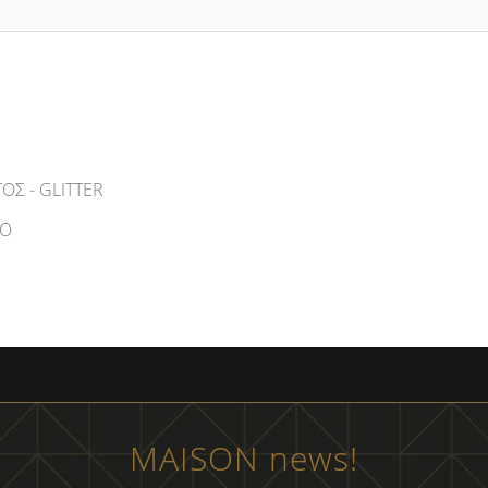
ΟΣ - GLITTER
ΣΟ
MAISON news!