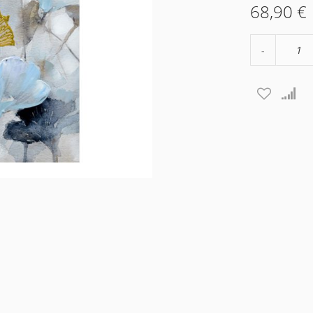
68,90 €
Μείωση
ποσότητα
κατά
1