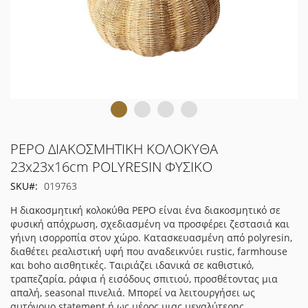
Μετάβαση
PEPO ΔΙΑΚΟΣΜΗΤΙΚΗ ΚΟΛΟΚΥΘΑ
στην
23x23x16cm POLYRESIN ΦΥΣΙΚΟ
αρχή
SKU
019763
της
συλλογής
Η διακοσμητική κολοκύθα PEPO είναι ένα διακοσμητικό σε
εικόνων
φυσική απόχρωση, σχεδιασμένη να προσφέρει ζεστασιά και
γήινη ισορροπία στον χώρο. Κατασκευασμένη από polyresin,
διαθέτει ρεαλιστική υφή που αναδεικνύει rustic, farmhouse
και boho αισθητικές. Ταιριάζει ιδανικά σε καθιστικό,
τραπεζαρία, ράφια ή εισόδους σπιτιού, προσθέτοντας μια
απαλή, seasonal πινελιά. Μπορεί να λειτουργήσει ως
αυτόνομο statement ή ως μέρος μιας μεγαλύτερης