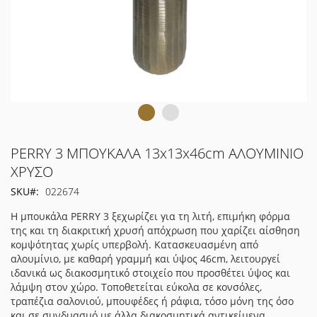
Μετάβαση
PERRY 3 ΜΠΟΥΚΑΛΑ 13x13x46cm ΑΛΟΥΜΙΝΙΟ
στην
ΧΡΥΣΟ
αρχή
SKU
022674
της
συλλογής
Η μπουκάλα PERRY 3 ξεχωρίζει για τη λιτή, επιμήκη φόρμα
εικόνων
της και τη διακριτική χρυσή απόχρωση που χαρίζει αίσθηση
κομψότητας χωρίς υπερβολή. Κατασκευασμένη από
αλουμίνιο, με καθαρή γραμμή και ύψος 46cm, λειτουργεί
ιδανικά ως διακοσμητικό στοιχείο που προσθέτει ύψος και
λάμψη στον χώρο. Τοποθετείται εύκολα σε κονσόλες,
τραπέζια σαλονιού, μπουφέδες ή ράφια, τόσο μόνη της όσο
και σε συνδυασμό με άλλα διακοσμητικά αντικείμενα.