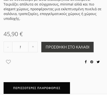
Ταιριάζει απόλυτα σε σύγχρονους, minimal αλλά και πιο
elegant χώρους, προσφέροντας μια εκλεπτυσμένη πινελιά σε
σαλόνια, τραπεζαρίες, επαγγελματικούς χώρους ή χώρους
υποδοχής.
45,90 €
Αύξηση
ΠΡΟΣΘΉΚΗ ΣΤΟ ΚΑΛΆΘΙ
Μείωση
ποσότητας
ποσότητας
κατά
κατά
1
1
ΠΕΡΙΣΣΌΤΕΡΕΣ ΠΛΗΡΟΦΟΡΊΕΣ