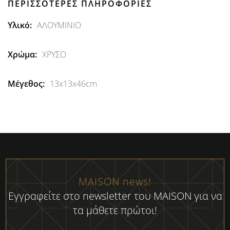
ΠΕΡΙΣΣΌΤΕΡΕΣ ΠΛΗΡΟΦΟΡΊΕΣ
Περισσότερες
ΑΛΟΥΜΙΝΙΟ
Πληροφορίες
ΧΡΥΣΟ
13x13x46cm
MAISON news!
Εγγραφείτε στο newsletter του MAISON για να
τα μάθετε πρώτοι!