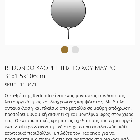
Μετάβαση
REDONDO ΚΑΘΡΕΠΤΗΣ ΤΟΙΧΟΥ ΜΑΥΡΟ
στην
31x1.5x106cm
αρχή
SKU
11-0471
της
συλλογής
Ο καθρέπτης Redondo είναι ένας μοναδικός συνδυασμός
εικόνων
λειτουργικότητας και διαχρονικής κομψότητας. Με διπλή
αντανάκλαση και πλαίσιο από μέταλλο σε μαύρη απόχρωση,
προσδίδει δυναμική αισθητική και μοντέρνο ύφος στον χώρο
σας. Ο εντυπωσιακός κρεμαστός σχεδιασμός του δημιουργεί
ένα ιδιαίτερο διακοσμητικό στοιχείο που αναδεικνύει κάθε
εσωτερικό περιβάλλον. Επιλέξτε τον Redondo για να
προσθέσετε μια πινελιά στιλ και φινέτσας στη διακόσμησή