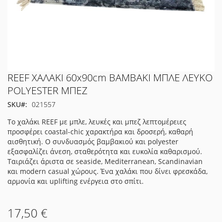
Μετάβαση
REEF ΧΑΛΑΚΙ 60x90cm ΒΑΜΒΑΚΙ ΜΠΛΕ ΛΕΥΚΟ
στην
POLYESTER ΜΠΕΖ
αρχή
SKU
021557
της
συλλογής
Το χαλάκι REEF με μπλε, λευκές και μπεζ λεπτομέρειες
εικόνων
προσφέρει coastal-chic χαρακτήρα και δροσερή, καθαρή
αισθητική. Ο συνδυασμός βαμβακιού και polyester
εξασφαλίζει άνεση, σταθερότητα και ευκολία καθαρισμού.
Ταιριάζει άριστα σε seaside, Mediterranean, Scandinavian
και modern casual χώρους. Ένα χαλάκι που δίνει φρεσκάδα,
αρμονία και uplifting ενέργεια στο σπίτι.
17,50 €