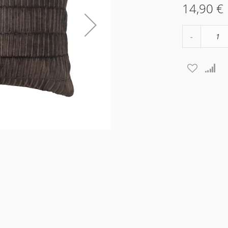
14,90 €
Μείωση
ποσότητα
κατά
1