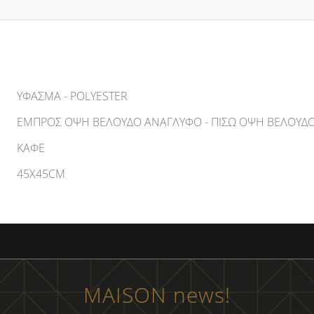
ΥΦΑΣΜΑ - POLYESTER
ΕΜΠΡΌΣ ΌΨΗ ΒΕΛΟΎΔΟ ΑΝΆΓΛΥΦΟ - ΠΊΣΩ ΌΨΗ ΒΕΛΟΎΔ
ΚΑΦΕ
45X45CM
MAISON news!