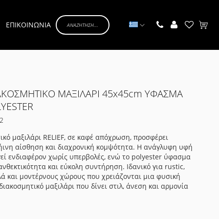
Γλώσσα
ΕΠΙΚΟΙΝΩΝΙΑ
Το κα
ΙΑΚΟΣΜΗΤΙΚΟ ΜΑΞΙΛΑΡΙ 45x45cm ΥΦΑΣΜΑ
LYESTER
2
ικό μαξιλάρι RELIEF, σε καφέ απόχρωση, προσφέρει
ήινη αίσθηση και διαχρονική κομψότητα. Η ανάγλυφη υφή
εί ενδιαφέρον χωρίς υπερβολές, ενώ το polyester ύφασμα
ανθεκτικότητα και εύκολη συντήρηση. Ιδανικό για rustic,
λλά και μοντέρνους χώρους που χρειάζονται μια φυσική
 διακοσμητικό μαξιλάρι που δίνει στιλ, άνεση και αρμονία