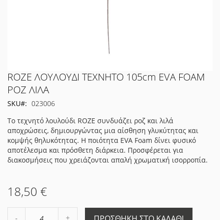
Μετάβαση
ROZE ΛΟΥΛΟΥΔΙ ΤΕΧΝΗΤΟ 105cm EVA FOAM
στην
ΡΟΖ ΛΙΛΑ
αρχή
SKU
023006
της
συλλογής
Το τεχνητό λουλούδι ROZE συνδυάζει ροζ και λιλά
εικόνων
αποχρώσεις, δημιουργώντας μια αίσθηση γλυκύτητας και
κομψής θηλυκότητας. Η ποιότητα EVA Foam δίνει φυσικό
αποτέλεσμα και πρόσθετη διάρκεια. Προσφέρεται για
διακοσμήσεις που χρειάζονται απαλή χρωματική ισορροπία.
18,50 €
Αύξηση
ΠΡΟΣΘΉΚΗ ΣΤΟ ΚΑΛΆΘΙ