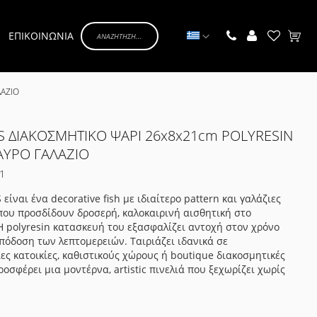
Γλώσσα
ΕΠΙΚΟΙΝΩΝΙΑ
Το κα
ΛΑΖΙΟ
 ΔΙΑΚΟΣΜΗΤΙΚΟ ΨΑΡΙ 26x8x21cm POLYRESIN
ΑΥΡΟ ΓΑΛΑΖΙΟ
1
ίναι ένα decorative fish με ιδιαίτερο pattern και γαλάζιες
ου προσδίδουν δροσερή, καλοκαιρινή αισθητική στο
Η polyresin κατασκευή του εξασφαλίζει αντοχή στον χρόνο
πόδοση των λεπτομερειών. Ταιριάζει ιδανικά σε
ς κατοικίες, καθιστικούς χώρους ή boutique διακοσμητικές
ροσφέρει μια μοντέρνα, artistic πινελιά που ξεχωρίζει χωρίς