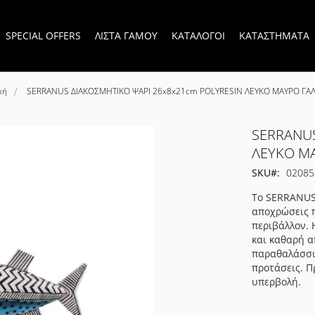
SPECIAL OFFERS
ΛΙΣΤΑ ΓΑΜΟΥ
ΚΑΤΑΛΟΓΟΙ
ΚΑΤΑΣΤΗΜΑΤΑ
κή
SERRANUS ΔΙΑΚΟΣΜΗΤΙΚΟ ΨΑΡΙ 26x8x21cm POLYRESIN ΛΕΥΚΟ ΜΑΥΡΟ ΓΑ
SERRANUS
ΛΕΥΚΟ Μ
SKU
02085
Το SERRANUS ε
αποχρώσεις π
περιβάλλον. 
και καθαρή α
παραθαλάσσιε
προτάσεις. Π
υπερβολή.