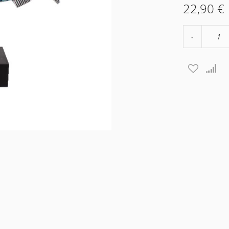
22,90 €
Μείωση
ποσότητα
κατά
1