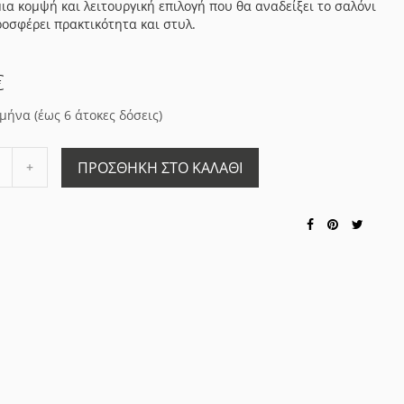
μια κομψή και λειτουργική επιλογή που θα αναδείξει το σαλόνι
ροσφέρει πρακτικότητα και στυλ.
€
 μήνα (έως 6 άτοκες δόσεις)
Αύξηση
ΠΡΟΣΘΉΚΗ ΣΤΟ ΚΑΛΆΘΙ
ποσότητας
ς
κατά
1