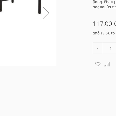
βάση. Είναι 
σας και θα π
117,00 
από 19.5€ το
Μείωση
ποσότητα
κατά
1