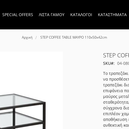
SPECIAL OFFERS
ΛΙΣΤΑ ΓΑΜΟΥ
ΚΑΤΑΛΟΓΟΙ
ΚΑΤΑΣΤΗΜΑΤΑ
Αρχική
STEP COFFEE TABLE ΜΑΥΡΟ 110x50x42cm
STEP COF
SKU
04-08
Το τραπεζάκι
να προσθέσετ
τραπεζάκι δι
επιφάνεια πο
μαύρος μεταλ
σταθερότητα,
σύγχρονα δια
επιπλέον χαμ
αποθήκευση ή
ανθεκτική κα