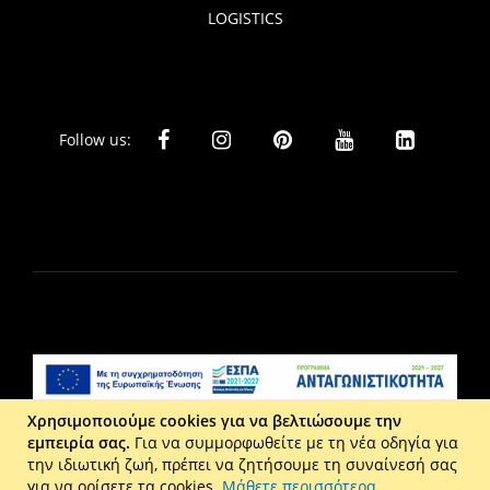
LOGISTICS
Follow us:
Χρησιμοποιούμε cookies για να βελτιώσουμε την
εμπειρία σας.
Για να συμμορφωθείτε με τη νέα οδηγία για
Liberta Ε.Π.Ε. - Τ: 2610 201 800 - Ε: eshop@maison.gr -
την ιδιωτική ζωή, πρέπει να ζητήσουμε τη συναίνεσή σας
Γ.Ε.ΜΗ : 036110316000
για να ορίσετε τα cookies.
Μάθετε περισσότερα
.