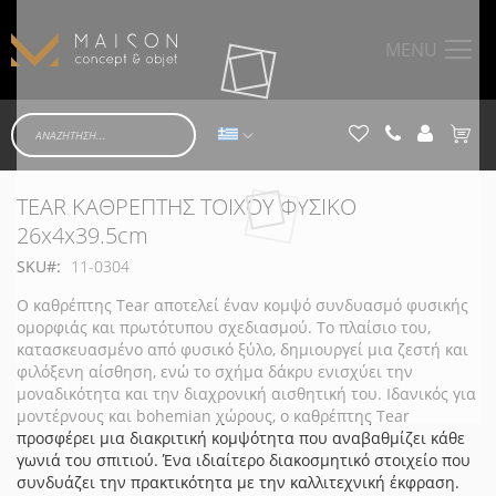
MENU
Γλώσσα
Το κα
Μετάβαση
Μετάβαση
TEAR ΚΑΘΡΕΠΤΗΣ ΤΟΙΧΟΥ ΦΥΣΙΚΟ
στο
στην
26x4x39.5cm
τέλος
αρχή
SKU
11-0304
της
της
συλλογής
συλλογής
Ο καθρέπτης Tear αποτελεί έναν κομψό συνδυασμό φυσικής
εικόνων
εικόνων
ομορφιάς και πρωτότυπου σχεδιασμού. Το πλαίσιο του,
κατασκευασμένο από φυσικό ξύλο, δημιουργεί μια ζεστή και
φιλόξενη αίσθηση, ενώ το σχήμα δάκρυ ενισχύει την
μοναδικότητα και την διαχρονική αισθητική του. Ιδανικός για
μοντέρνους και bohemian χώρους, ο καθρέπτης Tear
προσφέρει μια διακριτική κομψότητα που αναβαθμίζει κάθε
γωνιά του σπιτιού. Ένα ιδιαίτερο διακοσμητικό στοιχείο που
συνδυάζει την πρακτικότητα με την καλλιτεχνική έκφραση.