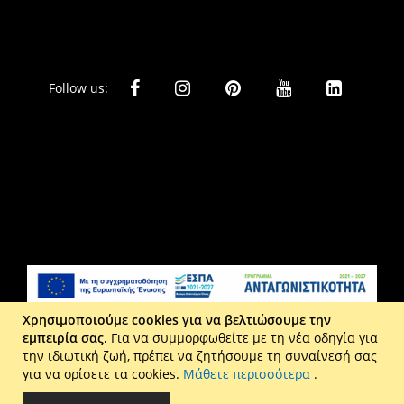
Follow us:
Χρησιμοποιούμε cookies για να βελτιώσουμε την
εμπειρία σας.
Για να συμμορφωθείτε με τη νέα οδηγία για
Liberta Ε.Π.Ε. - Τ: 2610 201 800 - Ε: eshop@maison.gr -
την ιδιωτική ζωή, πρέπει να ζητήσουμε τη συναίνεσή σας
Γ.Ε.ΜΗ : 036110316000
για να ορίσετε τα cookies.
Μάθετε περισσότερα
.
Copyright © 2026 Maison. All rights reserved.