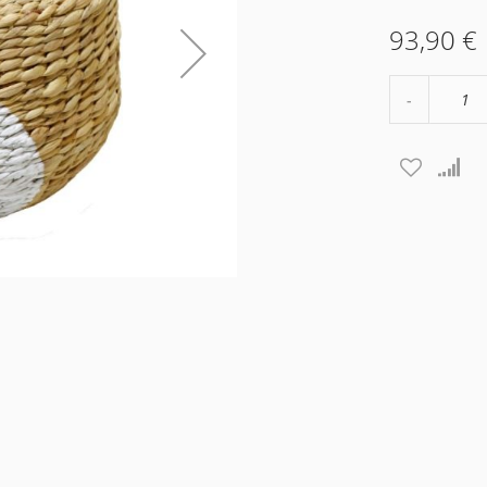
93,90 €
Μείωση
ποσότητα
κατά
1