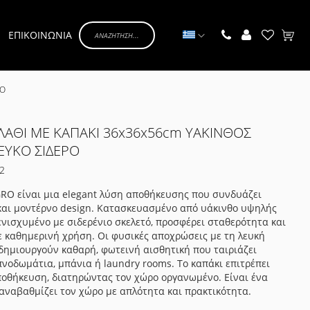
Γλώσσα
ΕΠΙΚΟΙΝΩΝΙΑ
Το κα
ΡΟ
ΛΑΘΙ ΜΕ ΚΑΠΑΚΙ 36x36x56cm ΥΑΚΙΝΘΟΣ
ΕΥΚΟ ΣΙΔΕΡΟ
2
GRO είναι μια elegant λύση αποθήκευσης που συνδυάζει
και μοντέρνο design. Κατασκευασμένο από υάκινθο υψηλής
ενισχυμένο με σιδερένιο σκελετό, προσφέρει σταθερότητα και
ε καθημερινή χρήση. Οι φυσικές αποχρώσεις με τη λευκή
δημιουργούν καθαρή, φωτεινή αισθητική που ταιριάζει
πνοδωμάτια, μπάνια ή laundry rooms. Το καπάκι επιτρέπει
ποθήκευση, διατηρώντας τον χώρο οργανωμένο. Είναι ένα
αναβαθμίζει τον χώρο με απλότητα και πρακτικότητα.