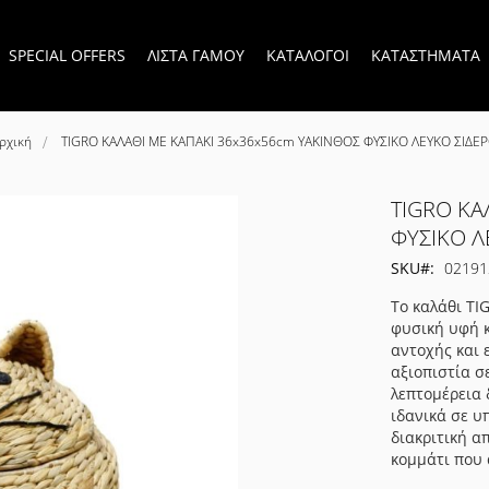
SPECIAL OFFERS
ΛΙΣΤΑ ΓΑΜΟΥ
ΚΑΤΑΛΟΓΟΙ
ΚΑΤΑΣΤΗΜΑΤΑ
ρχική
TIGRO ΚΑΛΑΘΙ ΜΕ ΚΑΠΑΚΙ 36x36x56cm ΥΑΚΙΝΘΟΣ ΦΥΣΙΚΟ ΛΕΥΚΟ ΣΙΔΕ
TIGRO ΚΑ
ΦΥΣΙΚΟ Λ
SKU
02191
Το καλάθι TI
φυσική υφή 
αντοχής και 
αξιοπιστία σ
λεπτομέρεια 
ιδανικά σε υ
διακριτική α
κομμάτι που 