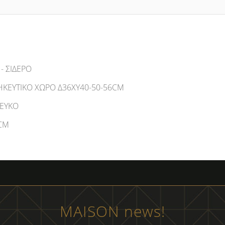
- ΣΙΔΕΡΟ
ΚΕΥΤΙΚΟ ΧΩΡΟ Δ36XΥ40-50-56CM
ΛΕΥΚΟ
CM
MAISON news!